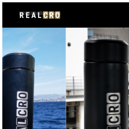
内
容
を
ス
キ
ッ
プ