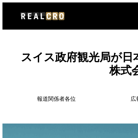
内
容
を
ス
キ
ッ
スイス政府観光局が日
プ
株式
報道関係者各位
広