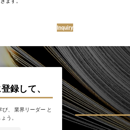
繋ぎます。
Inquiry
に登録して、
び、 業界リーダー と
しょう。