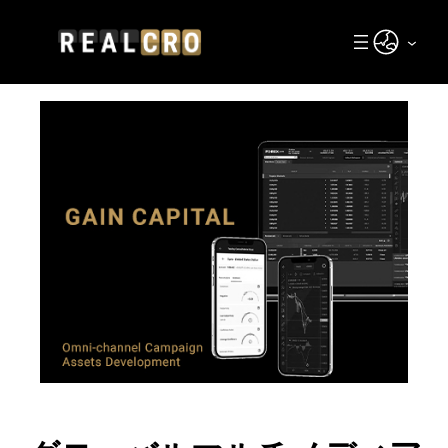
内
容
日本語
を
ス
キ
ッ
プ