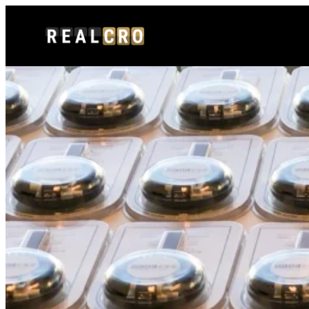
内
容
を
ス
キ
ッ
プ